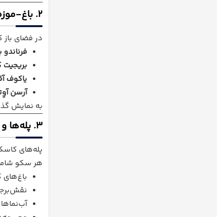
۲. باغ-موزه روباز کافسجیان
در فضای باز ک
فرناندو ب
بریجیت ک
یاکوف آق
آرسن آوِ
به نمایش گذاش
۳. پله‌ها و سکوهای مختلف کاسکاد
پله‌های کاسک
هر سکو شامل
باغ‌های
نقش‌برجس
آب‌نماها