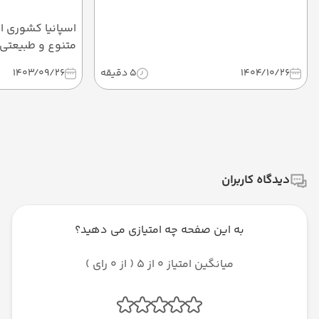
اسپانیا کشوری ا
متنوع و طبیعتی 
میلیون‌ها گردشگر
1404/10/26
5 دقیقه
1403/09/26
سواحل زیبا گرفته
شهرهای فرهنگی پ
اسپانیا برای هر
ارائه دارد.در اد
دیدنی اسپانیا می
دیدگاه کاربران
به این صفحه چه امتیازی می دهید؟
میانگین امتیاز 0 از 5 ( از 0 رای )