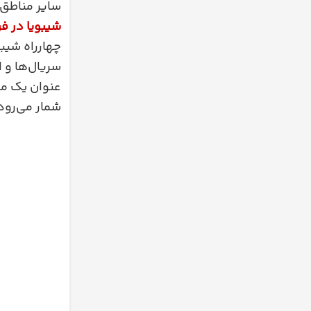
سایر مناطق ت
شیبویا در ف
چهارراه شیبو
سریال‌ها و 
عنوان یک مک
شمار می‌رود