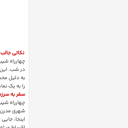
نکاتی جالب 
چهارراه شیبو
در شب، این 
به دلیل محب
را به یک نم
سفر به سرزم
چهارراه شیب
شهری مدرن را
اینجا، جایی
اقساط ویژه 