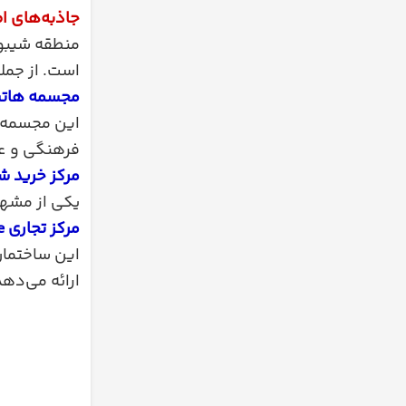
جاذبه‌های اط
منطقه شیبوی
است. از جمله
مجسمه هات
این مجسمه ک
فرهنگی و ع
مرکز خرید شیبوی
یکی از مشهو
مرکز تجاری Shibuya Scramble Square:
این ساختمان 
ارائه می‌دهد