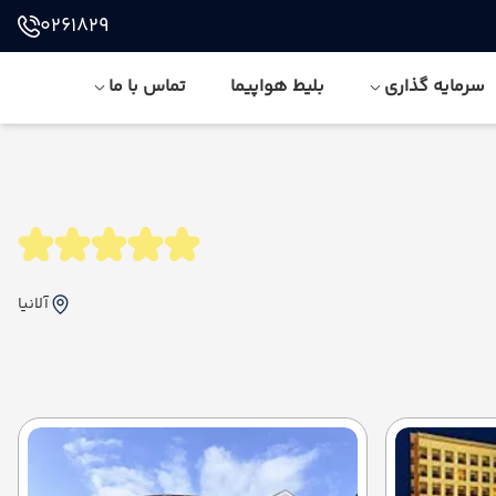
0261829
سرمایه گذاری
بلیط هواپیما
تماس با ما
آلانیا