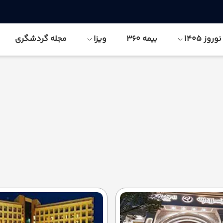
وز 1405
بیمه 360
ویزا
مجله گردشگری