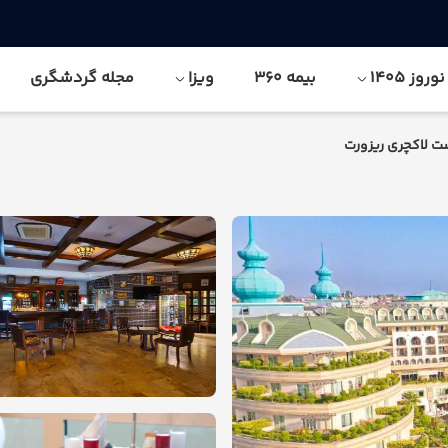
وز 1405
بیمه 360
ویزا
مجله گردشگری
ت لاکچری ریزورت