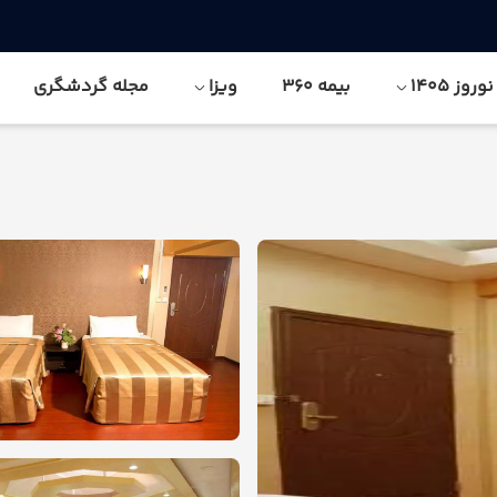
وز 1405
بیمه 360
ویزا
مجله گردشگری