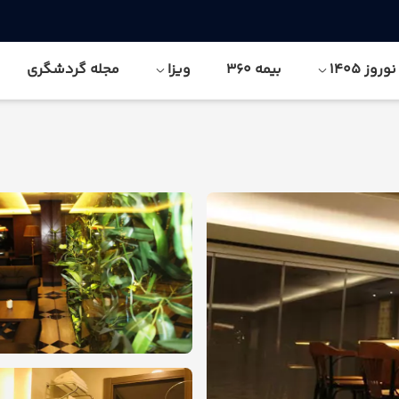
وز 1405
بیمه 360
ویزا
مجله گردشگری