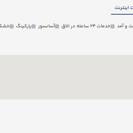
 اینترنت
 و آمد
خدمات 24 ساعته در اتاق
آسانسور
پارکینگ
خشک