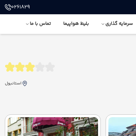
0261829
سرمایه گذاری
بلیط هواپیما
تماس با ما
استانبول