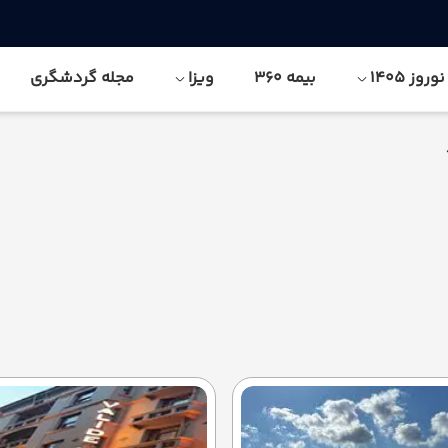
وز 1405
بیمه 360
ویزا
مجله گردشگری