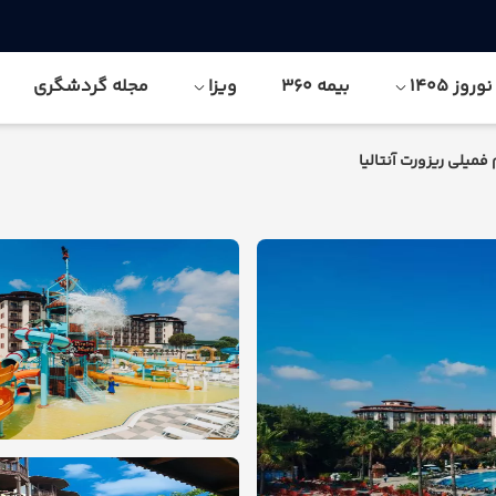
وز 1405
بیمه 360
ویزا
مجله گردشگری
میلی ریزورت آنتالیا