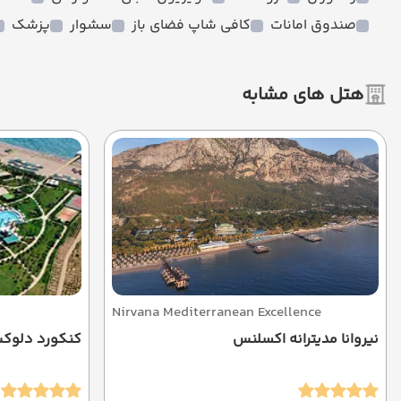
صندوق امانات
کافی شاپ فضای باز
سشوار
پزشک
هتل های مشابه
Nirvana Mediterranean Excellence
نیروانا مدیترانه اکسلنس
کنکورد دلوک