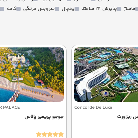
ماساژ
پذیرش 24 ساعته
یخچال
سرویس فرنگی
کافه
R PALACE
Concorde De Luxe
س ریزورت
جوجو پریمیر پالاس