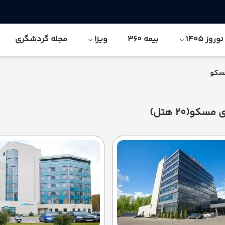
وز 1405
بیمه 360
ویزا
مجله گردشگری
سکو
ی مسکو
(20 هتل)