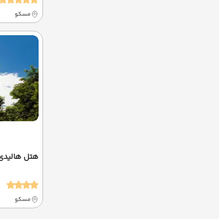
مسکو
هتل هالید
مسکو