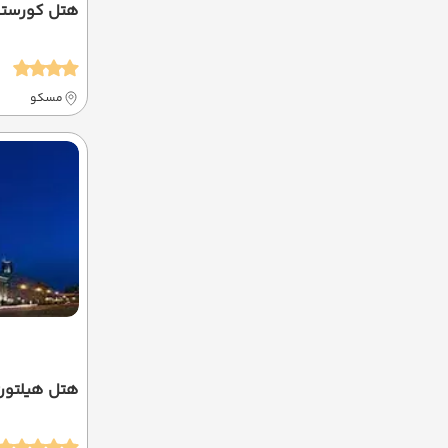
هتل کورست
مسکو
هتل هیلتون 